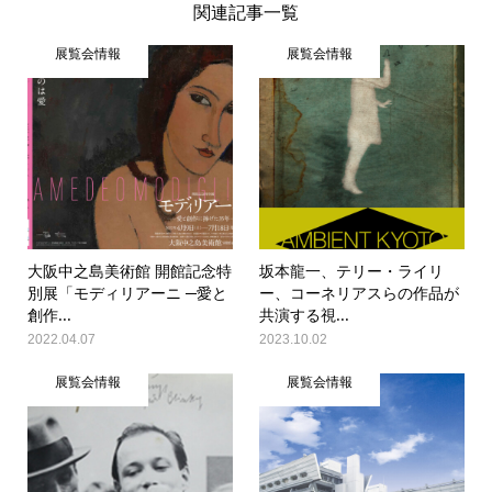
関連記事一覧
展覧会情報
展覧会情報
大阪中之島美術館 開館記念特
坂本龍一、テリー・ライリ
別展「モディリアーニ ─愛と
ー、コーネリアスらの作品が
創作...
共演する視...
2022.04.07
2023.10.02
展覧会情報
展覧会情報