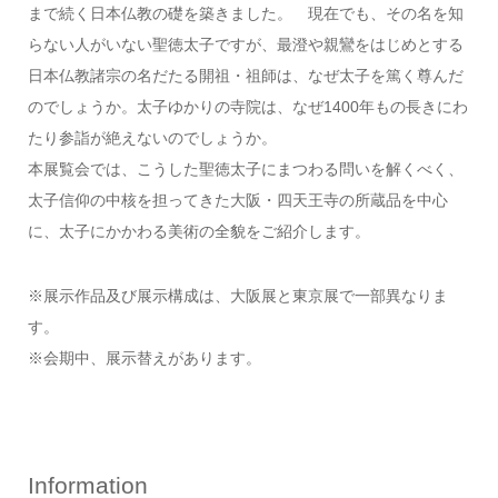
まで続く日本仏教の礎を築きました。 現在でも、その名を知
らない人がいない聖徳太子ですが、最澄や親鸞をはじめとする
日本仏教諸宗の名だたる開祖・祖師は、なぜ太子を篤く尊んだ
のでしょうか。太子ゆかりの寺院は、なぜ1400年もの長きにわ
たり参詣が絶えないのでしょうか。
本展覧会では、こうした聖徳太子にまつわる問いを解くべく、
太子信仰の中核を担ってきた大阪・四天王寺の所蔵品を中心
に、太子にかかわる美術の全貌をご紹介します。
※展示作品及び展示構成は、大阪展と東京展で一部異なりま
す。
※会期中、展示替えがあります。
Information