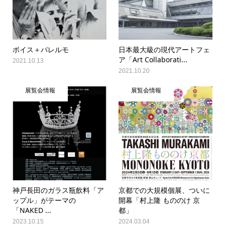
ボイス＋パレルモ
日本最大級の現代アートフェ
ア「Art Collaborati...
2021.10.13
2021.10.20
展覧会情報
展覧会情報
神戸長田のガラス瓶飲料「ア
京都での⼤規模個展、ついに
ップル」がテーマの
開幕「村上隆 もののけ 京
「NAKED ...
都」
2023.10.15
2024.03.04