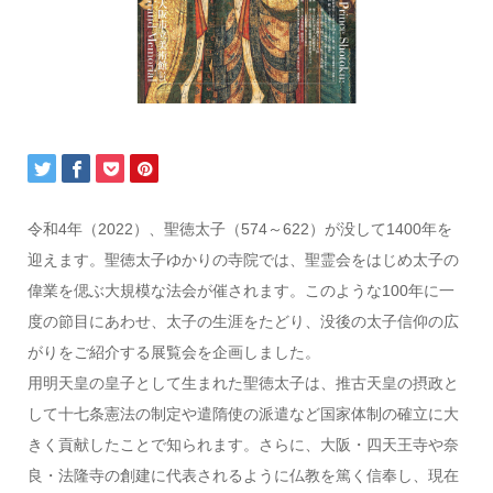
令和4年（2022）、聖徳太子（574～622）が没して1400年を
迎えます。聖徳太子ゆかりの寺院では、聖霊会をはじめ太子の
偉業を偲ぶ大規模な法会が催されます。このような100年に一
度の節目にあわせ、太子の生涯をたどり、没後の太子信仰の広
がりをご紹介する展覧会を企画しました。
用明天皇の皇子として生まれた聖徳太子は、推古天皇の摂政と
して十七条憲法の制定や遣隋使の派遣など国家体制の確立に大
きく貢献したことで知られます。さらに、大阪・四天王寺や奈
良・法隆寺の創建に代表されるように仏教を篤く信奉し、現在