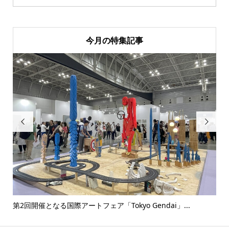
今月の特集記事


..
第2回開催となる国際アートフェア「Tokyo Gendai」...
没後