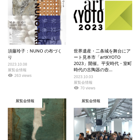
須藤玲子：NUNO の布づく
世界遺産・二条城を舞台にア
り
ート見本市「artKYOTO
2023」開催。平安時代・室町
2023.10.08
時代の古陶器の壺...
展覧会情報
263 views
2023.10.03
展覧会情報
70 views
展覧会情報
展覧会情報