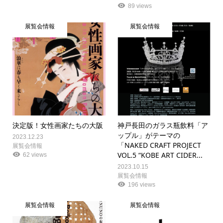
89 views
展覧会情報
展覧会情報
決定版！女性画家たちの大阪
神戸長田のガラス瓶飲料「ア
ップル」がテーマの
2023.12.23
「NAKED CRAFT PROJECT
展覧会情報
VOL.5 “KOBE ART CIDER...
62 views
2023.10.15
展覧会情報
196 views
展覧会情報
展覧会情報