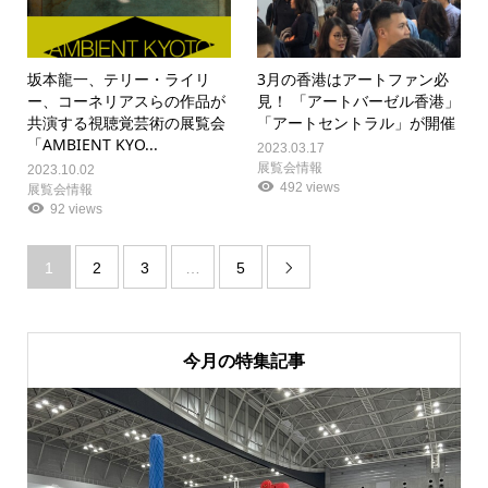
坂本龍一、テリー・ライリ
3月の香港はアートファン必
ー、コーネリアスらの作品が
見！ 「アートバーゼル香港」
共演する視聴覚芸術の展覧会
「アートセントラル」が開催
「AMBIENT KYO...
2023.03.17
展覧会情報
2023.10.02
492 views
展覧会情報
92 views
1
2
3
…
5

今月の特集記事