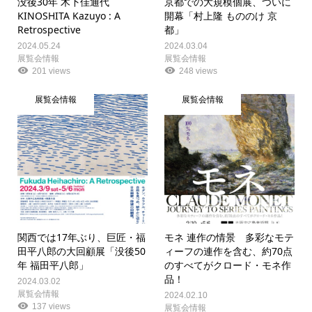
没後30年 木下佳通代
京都での⼤規模個展、ついに
KINOSHITA Kazuyo : A
開幕「村上隆 もののけ 京
Retrospective
都」
2024.05.24
2024.03.04
展覧会情報
展覧会情報
201 views
248 views
展覧会情報
展覧会情報
関西では17年ぶり、巨匠・福
モネ 連作の情景 多彩なモテ
田平八郎の大回顧展「没後50
ィーフの連作を含む、約70点
年 福田平八郎」
のすべてがクロード・モネ作
品！
2024.03.02
展覧会情報
2024.02.10
137 views
展覧会情報