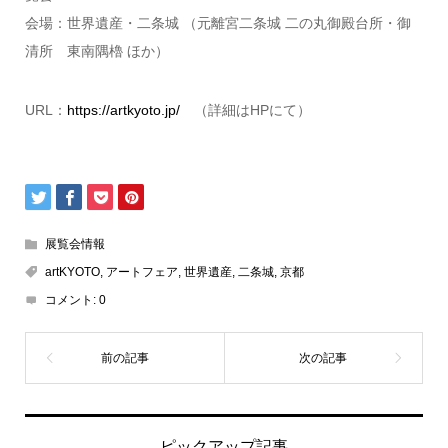
会場：世界遺産・二条城 （元離宮二条城 二の丸御殿台所・御
清所 東南隅櫓 ほか）
URL：
https://artkyoto.jp/
（詳細はHPにて）
展覧会情報
artKYOTO
,
アートフェア
,
世界遺産
,
二条城
,
京都
コメント:
0
ピックアップ記事