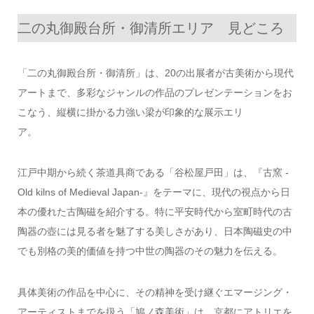
二の丸御殿台所・御清所エリア 見どころ
「二の丸御殿台所・御清所」は、20の出展者が古美術から現代
アートまで、多彩なジャンルの作品のプレゼンテーションをお
こなう、縦横に掛かる力強い梁が印象的な展示エリ
ア。
江戸中期から続く茶道具商である「谷松屋戸田」は、『古窯 -
Old kilns of Medieval Japan-』をテーマに、現代の視点から日
本の優れた古陶磁を紹介する。特に平安時代から室町時代の古
陶器の壺には見る者を魅了する美しさがあり、日本陶磁史の中
でも別格の美的価値を持つ中世の陶器のその魅力を伝える。
具体美術の作品を中心に、その精神を受け継ぐエマージング・
アーティストまでを扱う「鳩ノ森美術」は、京都にアトリエを