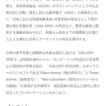
構え、具体美術協会（GUTAI）のラストメンバーとして今なお
精力的に活動。進化し続ける森内敬子（1943-）の最新作と共
に、日本における戦後抽象美術×児童美術の草分けとして再評
価が進む宮脇公実（1916-1969）の作品など、重厚な建築と調
和する抽象絵画を中心に、戦後から現在までの国際的な評価に
たえうる優れた日本人アーティストの作品を展示する。
日本の若手作家と国際的な作家を紹介し続ける「GALLERY
SIDE 2」は韓国出身のジャエ・ヨング・リーの作品や三井淑香
など国内外の作家を紹介。「GALLERY KOGURE」はギャラリ
ーのコンセプトである“Object beauty（物の存在力）”と“Super
technic（超絶技巧）”、“Neo-culturalism（現代カルチャーから
の賜物）”を体現する中屋明子、池田晃将の作品など技巧と美の
詰まったプレゼンテーションをおこなう。