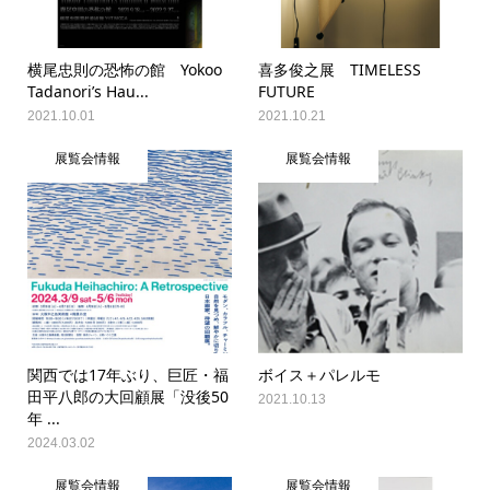
横尾忠則の恐怖の館 Yokoo
喜多俊之展 TIMELESS
Tadanori’s Hau...
FUTURE
2021.10.01
2021.10.21
展覧会情報
展覧会情報
関西では17年ぶり、巨匠・福
ボイス＋パレルモ
田平八郎の大回顧展「没後50
2021.10.13
年 ...
2024.03.02
展覧会情報
展覧会情報