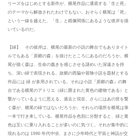
リーズをはじめとする新作が、横尾作品に通底する「生と死」
のテーマから解放されたわけでもない。おそらく横尾は「死」
という一線を越えた、「生」と鏡像関係にあるような彼岸を描
いているのだ。
【緑】 その彼岸は、横尾の最新の小説の舞台でもありタイト
ルでもある「原郷の森」を抜けたところにあるのだろうか。横
尾が描く森は、生命の蠢きを感じさせる謎めいた深遠さを持
ち、深い緑で表現される。故郷の西脇や冒険小説を題材とする
作品には 緑 が多用されている。それは小説『原郷の森』の舞
台である横尾のアトリエ（緑に囲まれた黄色の建物である）と
繋がっているように思える。過去と現在、さらにはあの世を繋
ぐ森が、横尾の緑ではないだろうか。それらの場所を横尾は筆
一本で行き来している。横尾作品を色別に分類すると、緑と黄
色は互いに乗り入れることが多いのに気づく。それが集中的に
現れるのは 1990 年代中頃、まさに少年時代と宇宙と神話が交