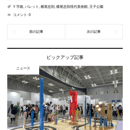
Y 字路
,
パレット
,
横尾忠則
,
横尾忠則現代美術館
,
王子公園
コメント:
0
ピックアップ記事
ニュース