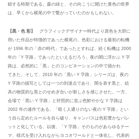
錯する時期である。森の緑と、その向こうに開けた黄色の世界
は、早くから横尾の中で繋がっていたのかもしれない。
【黒・色 彩】
グラフィックデザイナー時代より原色を大胆に
用いた作品が特徴的であった横尾の、色彩における最初の転機
が 1996 年の「赤の時代」であったとすれば、続く転機は 2000
年の「Y 字路」であったといえるだろう。夜の闇に浮かぶ Y 字
路は、必然的に「黒」とのコンビネーションの中で描かれ
てきた。そして、2010 年の「黒い Y 字路」シリーズは、夜の
Y 字路の描写としては一つの到達点であり、闇を表す黒と、絵
具の物質的な黒とのせめぎ合いが新しさを感じさせた。一方、
会場で「黒い Y 字路」と対照的に並ぶ色鮮やかな Y 字路は
2002 年の連作である。「暗く人通りのない夜の Y 字路」とい
う自ら定めたルールを自ら破り、キャンバスは色彩豊かなパレ
ットと化している。以後、「Y 字路」そのものがあらゆるテー
マ、様式を受け入れながらヨコオワールドと一体化し、代表的