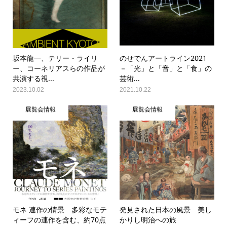
坂本龍一、テリー・ライリ
のせでんアートライン2021
ー、コーネリアスらの作品が
－「光」と「音」と「食」の
共演する視...
芸術...
2023.10.02
2021.10.22
展覧会情報
展覧会情報
モネ 連作の情景 多彩なモテ
発見された日本の風景 美し
ィーフの連作を含む、約70点
かりし明治への旅