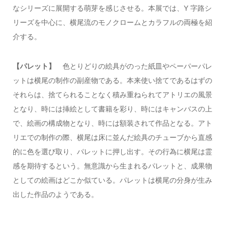
なシリーズに展開する萌芽を感じさせる。本展では、Y 字路シ
リーズを中心に、横尾流のモノクロームとカラフルの両極を紹
介する。
【パレット】
色とりどりの絵具がのった紙皿やペーパーパレ
ットは横尾の制作の副産物である。本来使い捨てであるはずの
それらは、捨てられることなく積み重ねられてアトリエの風景
となり、時には挿絵として書籍を彩り、時にはキャンバスの上
で、絵画の構成物となり、時には額装されて作品となる。アト
リエでの制作の際、横尾は床に並んだ絵具のチューブから直感
的に色を選び取り、パレットに押し出す。その行為に横尾は霊
感を期待するという。無意識から生まれるパレットと、成果物
としての絵画はどこか似ている。パレットは横尾の分身が生み
出した作品のようである。