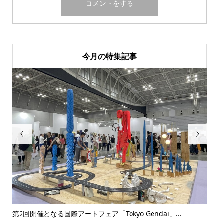
今月の特集記事


..
第2回開催となる国際アートフェア「Tokyo Gendai」...
没後