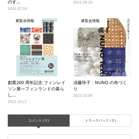
のす...
2021.09.29
2024.02.10
展覧会情報
展覧会情報
創業200 周年記念 フィンレイ
須藤玲子：NUNO の布づく
ソン展―フィンランドの暮ら
り
し...
2023.10.08
2021.10.21
コメント ( 0 )
トラックバック ( 0 )