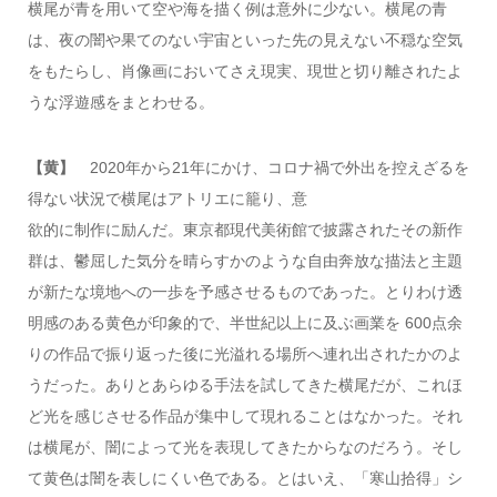
横尾が青を用いて空や海を描く例は意外に少ない。横尾の青
は、夜の闇や果てのない宇宙といった先の見えない不穏な空気
をもたらし、肖像画においてさえ現実、現世と切り離されたよ
うな浮遊感をまとわせる。
【黄】
2020年から21年にかけ、コロナ禍で外出を控えざるを
得ない状況で横尾はアトリエに籠り、意
欲的に制作に励んだ。東京都現代美術館で披露されたその新作
群は、鬱屈した気分を晴らすかのような自由奔放な描法と主題
が新たな境地への一歩を予感させるものであった。とりわけ透
明感のある黄色が印象的で、半世紀以上に及ぶ画業を 600点余
りの作品で振り返った後に光溢れる場所へ連れ出されたかのよ
うだった。ありとあらゆる手法を試してきた横尾だが、これほ
ど光を感じさせる作品が集中して現れることはなかった。それ
は横尾が、闇によって光を表現してきたからなのだろう。そし
て黄色は闇を表しにくい色である。とはいえ、「寒山拾得」シ