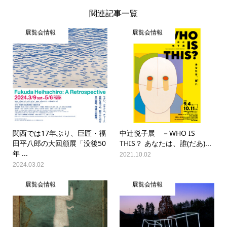
関連記事一覧
展覧会情報
展覧会情報
関西では17年ぶり、巨匠・福
中辻悦子展 －WHO IS
田平八郎の大回顧展「没後50
THIS？ あなたは、誰(だあ)...
年 ...
2021.10.02
2024.03.02
展覧会情報
展覧会情報