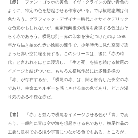
【赤】
ファン・ゴッホの黄色、イヴ・クラインの深い青色の
ように、特定の色を想起させる作家がいる。では横尾忠則は何
色だろう。グラフィック・デザイナー時代こそサイケデリック
な色彩かもしれないが、画家転向後の横尾を象徴する色はおそ
らく赤であろう。横尾忠則＝赤の印象を決定づけたのは 1996
年から描き始めた赤い絵画の連作で、少年時代に見た空襲で染
まった赤い空に端を発する。このシリーズは、後に「赤の時
代」と言われるほどに浸透し、「生と死」を描き続ける横尾の
イメージと結びついた。もちろん横尾作品には多種多様の
「赤」が存在するが、「横尾の赤」は、闇と融合した夜空の赤
であり、生命エネルギーを感じさせる血の色であり、どこか湿
り気のある不穏な赤だ。
【青】
「赤」と並んで横尾をイメージさせる色が「青」であ
ろう。一般的に青は空や海を想起させる色であり、横尾作品の
主要な題材である滝や宇宙につながる色でもある。ところが、