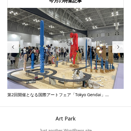
今月の特集記事


..
第2回開催となる国際アートフェア「Tokyo Gendai」...
没後
Art Park
Just another WordPress site