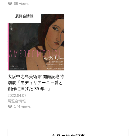
89 views
展覧会情報
大阪中之島美術館 開館記念特
別展「モディリアーニ ─愛と
創作に捧げた 35 年─」
2022.04.07
展覧会情報
174 views