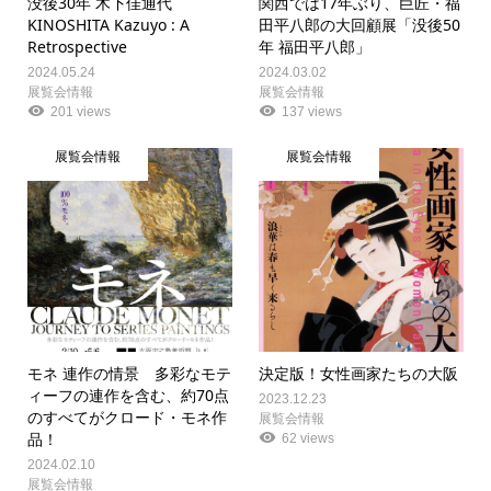
没後30年 木下佳通代
関西では17年ぶり、巨匠・福
KINOSHITA Kazuyo : A
田平八郎の大回顧展「没後50
Retrospective
年 福田平八郎」
2024.05.24
2024.03.02
展覧会情報
展覧会情報
201 views
137 views
展覧会情報
展覧会情報
モネ 連作の情景 多彩なモテ
決定版！女性画家たちの大阪
ィーフの連作を含む、約70点
2023.12.23
のすべてがクロード・モネ作
展覧会情報
品！
62 views
2024.02.10
展覧会情報