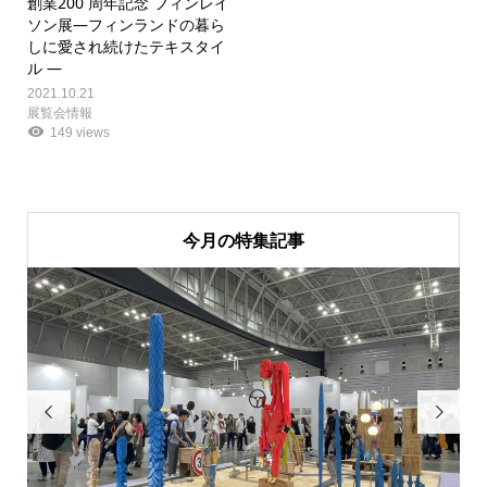
創業200 周年記念 フィンレイ
ソン展―フィンランドの暮ら
しに愛され続けたテキスタイ
ル ―
2021.10.21
展覧会情報
149 views
今月の特集記事

